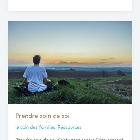
Prendre
soin
de
soi
Prendre soin de soi
le coin des familles
,
Ressources